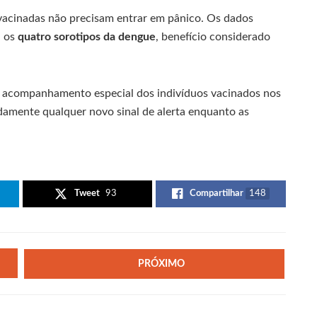
vacinadas não precisam entrar em pânico. Os dados
a os
quatro sorotipos da dengue
, benefício considerado
m acompanhamento especial dos indivíduos vacinados nos
pidamente qualquer novo sinal de alerta enquanto as
Tweet
93
Compartilhar
148
PRÓXIMO