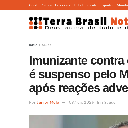
Geral
Política
Economia
Entretenimento
Esportes
Mundo
Início
Saúde
Imunizante contra
é suspenso pelo M
após reações adve
Por
Junior Melo
09/jun/2026
Em
Saúde