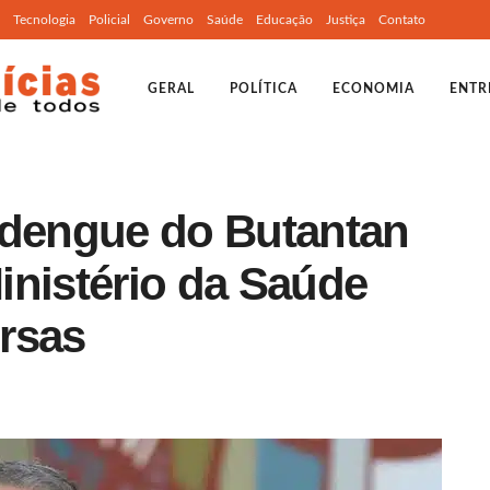
Tecnologia
Policial
Governo
Saúde
Educação
Justiça
Contato
GERAL
POLÍTICA
ECONOMIA
ENTR
 dengue do Butantan
inistério da Saúde
rsas