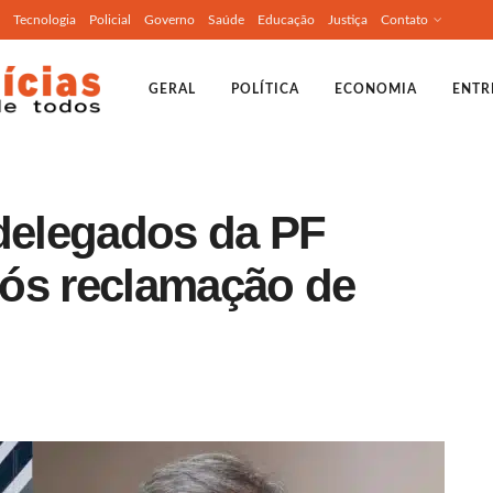
Tecnologia
Policial
Governo
Saúde
Educação
Justiça
Contato
GERAL
POLÍTICA
ECONOMIA
ENTR
elegados da PF
ós reclamação de