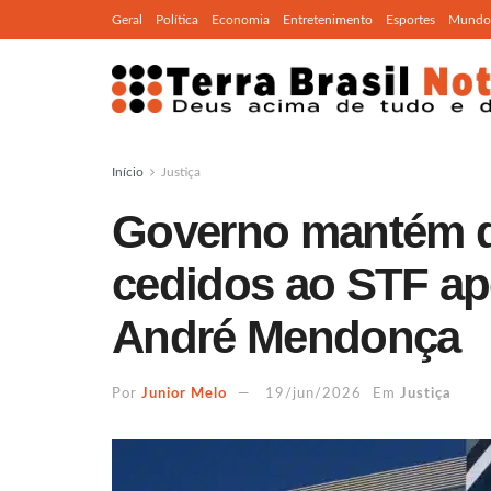
Geral
Política
Economia
Entretenimento
Esportes
Mundo
Início
Justiça
Governo mantém d
cedidos ao STF ap
André Mendonça
Por
Junior Melo
19/jun/2026
Em
Justiça