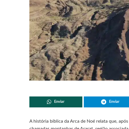
Enviar
Enviar
A história bíblica da Arca de Noé relata que, apó
chamadas montanhas de Ararat, região associada a