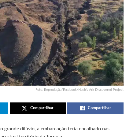
Foto: Reprodução/Facebook/Noah's Ark Discovered Project
Compartilhar
Compartilhar
s o grande dilúvio, a embarcação teria encalhado nas
o atual território da Turquia.