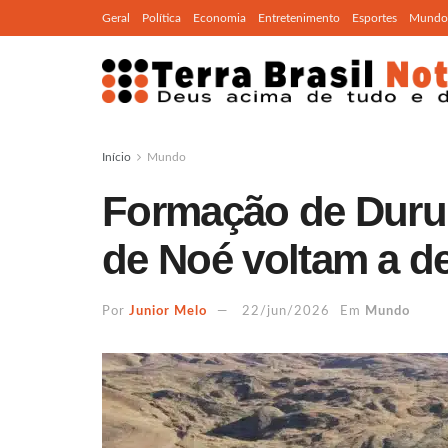
Geral
Política
Economia
Entretenimento
Esportes
Mundo
Início
Mundo
Formação de Durup
de Noé voltam a de
Por
Junior Melo
22/jun/2026
Em
Mundo