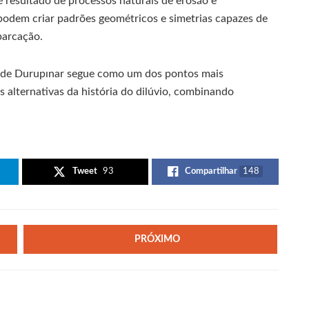
 resultado de processos naturais de erosão e
podem criar padrões geométricos e simetrias capazes de
barcação.
o de Durupınar segue como um dos pontos mais
 alternativas da história do dilúvio, combinando
Tweet
93
Compartilhar
148
PRÓXIMO