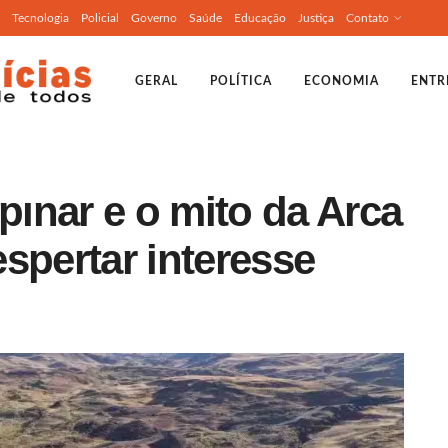
Tecnologia
Policial
Governo
Saúde
Educação
Justiça
Contato
GERAL
POLÍTICA
ECONOMIA
ENTR
ınar e o mito da Arca
spertar interesse