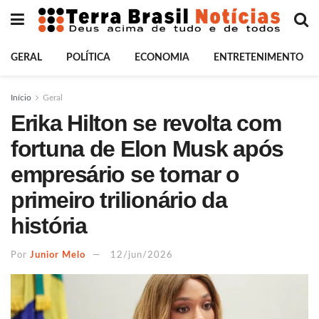
GERAL
POLÍTICA
ECONOMIA
ENTRETENIMENTO
Início
Geral
Erika Hilton se revolta com
fortuna de Elon Musk após
empresário se tornar o
primeiro trilionário da
história
Por
Junior Melo
12/jun/2026