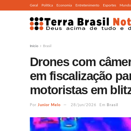
Geral
Política
Economia
Entretenimento
Esportes
Mundo
Início
Brasil
Drones com câmer
em fiscalização par
motoristas em blit
Por
Junior Melo
28/jun/2026
Em
Brasil