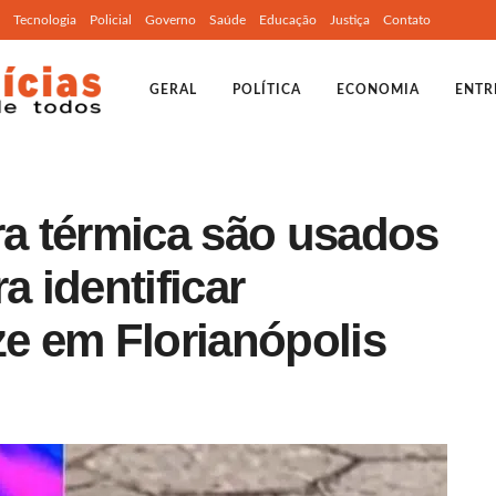
Tecnologia
Policial
Governo
Saúde
Educação
Justiça
Contato
GERAL
POLÍTICA
ECONOMIA
ENTR
a térmica são usados
a identificar
ze em Florianópolis