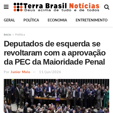
GERAL
POLÍTICA
ECONOMIA
ENTRETENIMENTO
Início
Política
Deputados de esquerda se
revoltaram com a aprovação
da PEC da Maioridade Penal
Por
Junior Melo
11/jun/2026