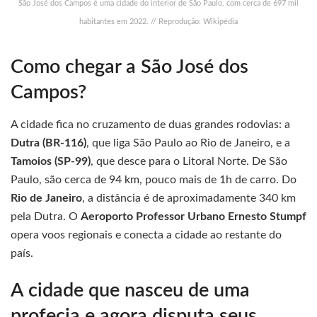
São José dos Campos é uma cidade do interior de São Paulo, com cerca de 697 mil
habitantes em 2022. // Reprodução: Wikipédia
Como chegar a São José dos
Campos?
A cidade fica no cruzamento de duas grandes rodovias: a
Dutra (BR-116)
, que liga São Paulo ao Rio de Janeiro, e a
Tamoios (SP-99)
, que desce para o Litoral Norte. De São
Paulo, são cerca de 94 km, pouco mais de 1h de carro. Do
Rio de Janeiro
, a distância é de aproximadamente 340 km
pela Dutra. O
Aeroporto Professor Urbano Ernesto Stumpf
opera voos regionais e conecta a cidade ao restante do
país.
A cidade que nasceu de uma
profecia e agora disputa seus