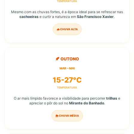
TEMPERATURA
Mesmo com as chuvas fortes, é a época ideal para se refrescar nas
cachoeiras
e curtir a natureza em
São Francisco Xavier
.
🌧️ CHUVA ALTA
🍂 OUTONO
MAR – MAI
15-27°C
TEMPERATURA
O ar mais límpido favorece a visibilidade para percorrer
trilhas
e
apreciar o pôr do sol no
Mirante do Banhado
.
🌦️ CHUVA MÉDIA