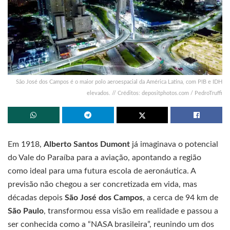
São José dos Campos é o maior polo aeroespacial da América Latina, com PIB e IDH
elevados. // Créditos: depositphotos.com / PedroTruffi
Em 1918,
Alberto Santos Dumont
já imaginava o potencial
do Vale do Paraíba para a aviação, apontando a região
como ideal para uma futura escola de aeronáutica. A
previsão não chegou a ser concretizada em vida, mas
décadas depois
São José dos Campos
, a cerca de 94 km de
São Paulo
, transformou essa visão em realidade e passou a
ser conhecida como a “NASA brasileira”, reunindo um dos