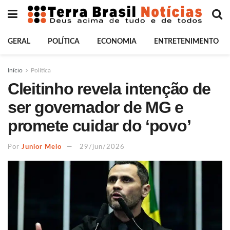
GERAL
POLÍTICA
ECONOMIA
ENTRETENIMENTO
Início
Política
Cleitinho revela intenção de
ser governador de MG e
promete cuidar do ‘povo’
Por
Junior Melo
29/jun/2026