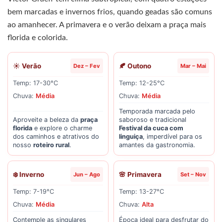
bem marcadas e invernos frios, quando geadas são comuns
ao amanhecer. A primavera e o verão deixam a praça mais
florida e colorida.
☀️ Verão
🍂 Outono
Dez – Fev
Mar – Mai
Temp: 17-30°C
Temp: 12-25°C
Chuva:
Média
Chuva:
Média
Temporada marcada pelo
Aproveite a beleza da
praça
saboroso e tradicional
florida
e explore o charme
Festival da cuca com
dos caminhos e atrativos do
linguiça
, imperdível para os
nosso
roteiro rural
.
amantes da gastronomia.
❄️ Inverno
🌸 Primavera
Jun – Ago
Set – Nov
Temp: 7-19°C
Temp: 13-27°C
Chuva:
Média
Chuva:
Alta
Contemple as singulares
Época ideal para desfrutar do