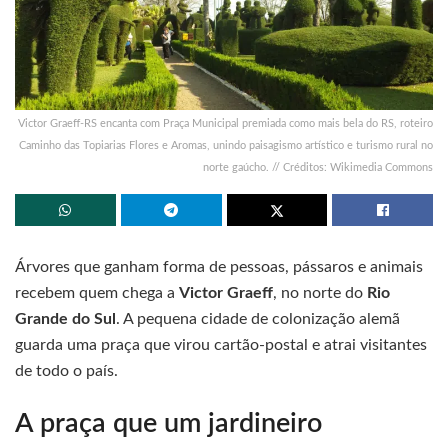
Victor Graeff-RS encanta com Praça Municipal premiada como mais bela do RS, roteiro
Caminho das Topiarias Flores e Aromas, unindo paisagismo artístico e turismo rural no
norte gaúcho.​ // Créditos: Wikimedia Commons
Árvores que ganham forma de pessoas, pássaros e animais
recebem quem chega a
Victor Graeff
, no norte do
Rio
Grande do Sul
. A pequena cidade de colonização alemã
guarda uma praça que virou cartão-postal e atrai visitantes
de todo o país.
A praça que um jardineiro