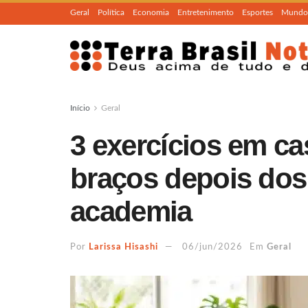
Geral
Política
Economia
Entretenimento
Esportes
Mundo
Início
Geral
3 exercícios em ca
braços depois dos
academia
Por
Larissa Hisashi
06/jun/2026
Em
Geral