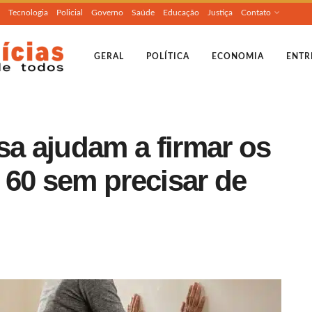
Tecnologia
Policial
Governo
Saúde
Educação
Justiça
Contato
GERAL
POLÍTICA
ECONOMIA
ENTR
sa ajudam a firmar os
 60 sem precisar de