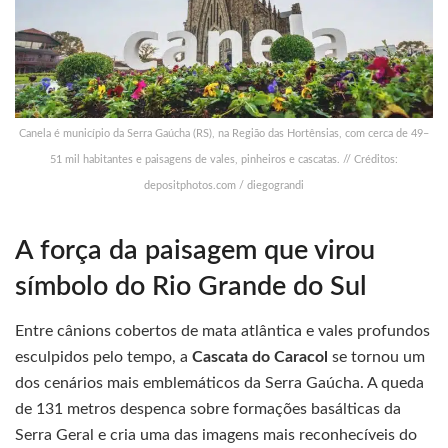
Canela é município da Serra Gaúcha (RS), na Região das Hortênsias, com cerca de 49–
51 mil habitantes e paisagens de vales, pinheiros e cascatas. // Créditos:
depositphotos.com / diegograndi
A força da paisagem que virou
símbolo do Rio Grande do Sul
Entre cânions cobertos de mata atlântica e vales profundos
esculpidos pelo tempo, a
Cascata do Caracol
se tornou um
dos cenários mais emblemáticos da Serra Gaúcha. A queda
de 131 metros despenca sobre formações basálticas da
Serra Geral e cria uma das imagens mais reconhecíveis do