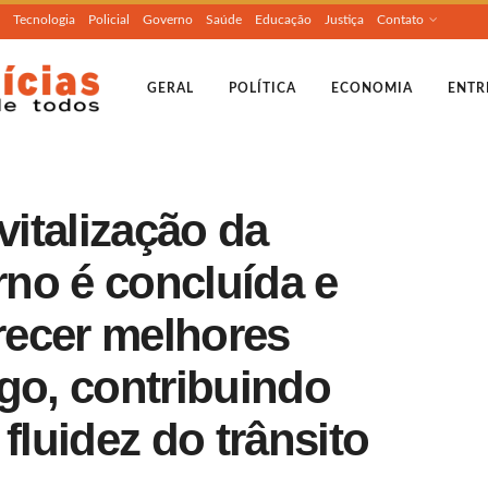
Tecnologia
Policial
Governo
Saúde
Educação
Justiça
Contato
GERAL
POLÍTICA
ECONOMIA
ENTR
vitalização da
no é concluída e
erecer melhores
go, contribuindo
fluidez do trânsito