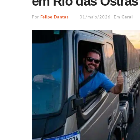
em Rio das Ostras
Por
Felipe Dantas
01/maio/2026
Em
Geral