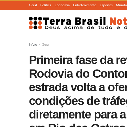
Geral
Política
Economia
Entretenimento
Esportes
Mundo
Início
Geral
Primeira fase da re
Rodovia do Contor
estrada volta a of
condições de tráfe
diretamente para a 