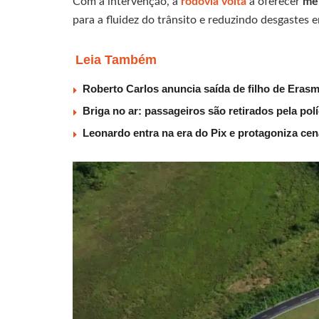
Com a intervenção, a
rodovia volta
a oferecer
mel
para a fluidez do trânsito e reduzindo desgastes e
Leia Também
Roberto Carlos anuncia saída de filho de Eras
Briga no ar: passageiros são retirados pela po
Leonardo entra na era do Pix e protagoniza c