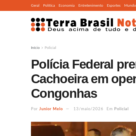
Geral
Política
Economia
Entretenimento
Esportes
Mundo
Início
Policial
Polícia Federal pr
Cachoeira em oper
Congonhas
Por
Junior Melo
13/maio/2026
Em
Policial