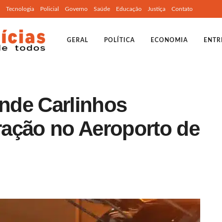
Tecnologia
Policial
Governo
Saúde
Educação
Justiça
Contato
GERAL
POLÍTICA
ECONOMIA
ENTR
ende Carlinhos
ação no Aeroporto de