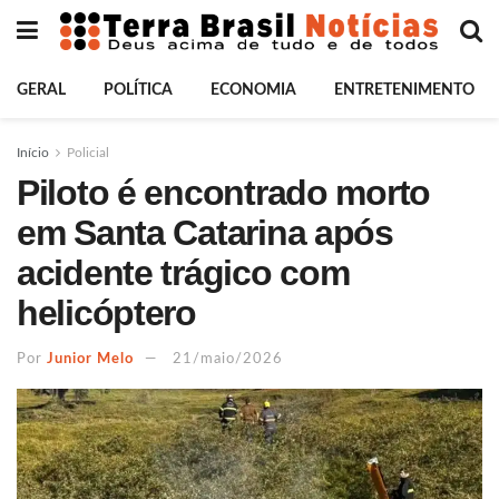
GERAL
POLÍTICA
ECONOMIA
ENTRETENIMENTO
Início
Policial
Piloto é encontrado morto
em Santa Catarina após
acidente trágico com
helicóptero
Por
Junior Melo
21/maio/2026