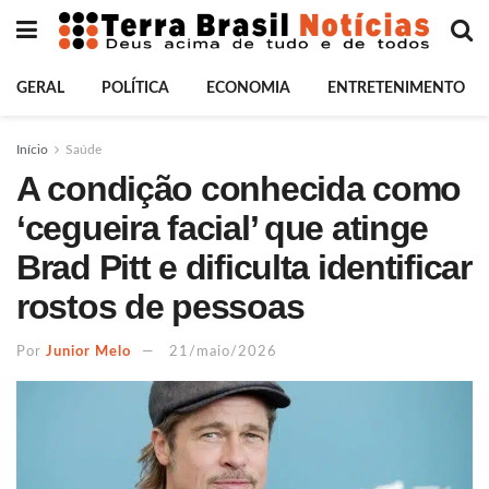
GERAL
POLÍTICA
ECONOMIA
ENTRETENIMENTO
Início
Saúde
A condição conhecida como
‘cegueira facial’ que atinge
Brad Pitt e dificulta identificar
rostos de pessoas
Por
Junior Melo
21/maio/2026