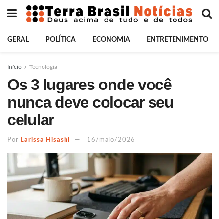
GERAL
POLÍTICA
ECONOMIA
ENTRETENIMENTO
Início
Tecnologia
Os 3 lugares onde você
nunca deve colocar seu
celular
Por
Larissa Hisashi
16/maio/2026