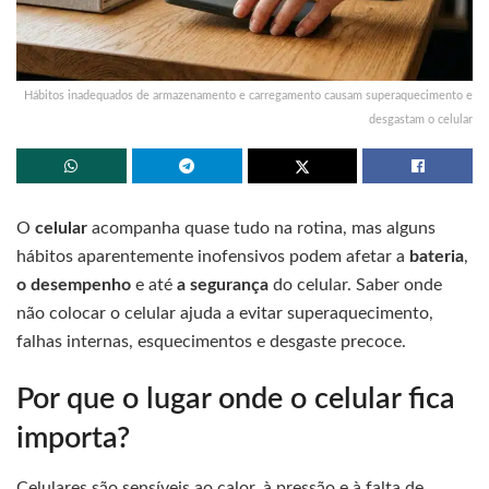
Hábitos inadequados de armazenamento e carregamento causam superaquecimento e
desgastam o celular
O
celular
acompanha quase tudo na rotina, mas alguns
hábitos aparentemente inofensivos podem afetar a
bateria
,
o desempenho
e até
a segurança
do celular. Saber onde
não colocar o celular ajuda a evitar superaquecimento,
falhas internas, esquecimentos e desgaste precoce.
Por que o lugar onde o celular fica
importa?
Celulares são sensíveis ao calor, à pressão e à falta de