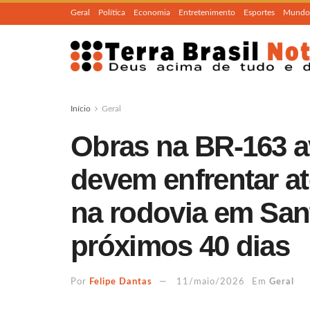
Geral
Política
Economia
Entretenimento
Esportes
Mundo
Início
Geral
Obras na BR-163 a
devem enfrentar a
na rodovia em San
próximos 40 dias
Por
Felipe Dantas
11/maio/2026
Em
Geral