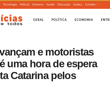
Tecnologia
Policial
Governo
Saúde
Educação
Justiça
Contato
GERAL
POLÍTICA
ECONOMIA
ENTR
vançam e motoristas
té uma hora de espera
ta Catarina pelos