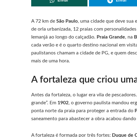
Enviar
Enviar
A 72 km de
São Paulo
, uma cidade que deve sua e
de orla urbanizada, 12 praias com personalidades
Iemanjá ao longo do calçadão.
Praia Grande
, na
B
cada verão e é o quarto destino nacional em vis
paulistanos chamam a cidade de PG, e quem desc
mais de uma hora.
A fortaleza que criou uma
Antes da fortaleza, o lugar era vila de pescador
grande”. Em
1902
, o governo paulista mandou er
ponta norte da praia para proteger a entrada do
P
saneamento para abastecer a obra acabou dando 
A fortaleza é formada por três fortes:
Duque de C