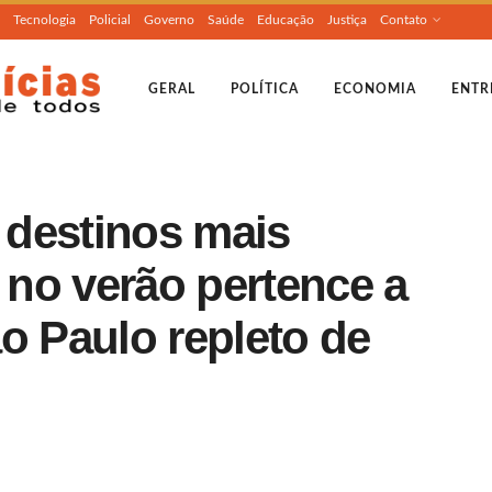
Tecnologia
Policial
Governo
Saúde
Educação
Justiça
Contato
GERAL
POLÍTICA
ECONOMIA
ENTR
s destinos mais
l no verão pertence a
o Paulo repleto de