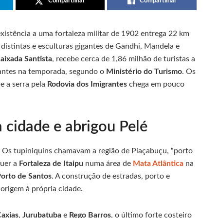
Compartilhar
Compartilhar
xistência a uma fortaleza militar de 1902 entrega 22 km
 distintas e esculturas gigantes de Gandhi, Mandela e
aixada Santista
, recebe cerca de 1,86 milhão de turistas a
itantes na temporada, segundo o
Ministério do Turismo
. Os
e a serra pela
Rodovia dos Imigrantes
chega em pouco
 cidade e abrigou Pelé
es. Os tupiniquins chamavam a região de Piaçabuçu, “porto
guer a
Fortaleza de Itaipu
numa área de
Mata Atlântica
na
orto de Santos
. A construção de estradas, porto e
origem à própria cidade.
axias
,
Jurubatuba
e
Rego Barros
, o último forte costeiro