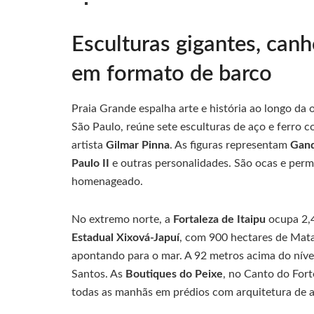
Esculturas gigantes, can
em formato de barco
Praia Grande espalha arte e história ao longo da o
São Paulo, reúne sete esculturas de aço e ferro c
artista
Gilmar Pinna
. As figuras representam
Gand
Paulo II
e outras personalidades. São ocas e permi
homenageado.
No extremo norte, a
Fortaleza de Itaipu
ocupa 2,4
Estadual Xixová-Japuí
, com 900 hectares de Mata
apontando para o mar. A 92 metros acima do nível 
Santos. As
Boutiques do Peixe
, no Canto do For
todas as manhãs em prédios com arquitetura de ar