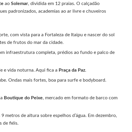
te
ao
Solemar
, dividida em 12 praias. O calçadão
es padronizados, academias ao ar livre e chuveiros
orte, com vista para a Fortaleza de Itaipu e nascer do sol
es de frutos do mar da cidade.
om infraestrutura completa, prédios ao fundo e palco de
rfe e vida noturna. Aqui fica a
Praça da Paz
.
be. Ondas mais fortes, boa para surfe e bodyboard.
da
Boutique do Peixe
, mercado em formato de barco com
 9 metros de altura sobre espelhos d’água. Em dezembro,
 de fiéis.