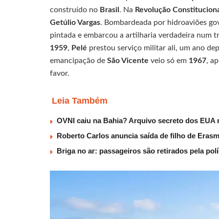
construído no
Brasil
. Na
Revolução Constituciona
Getúlio Vargas
. Bombardeada por hidroaviões gov
pintada e embarcou a artilharia verdadeira num 
1959
,
Pelé
prestou serviço militar ali, um ano de
emancipação de
São Vicente
veio só em
1967
, a
favor.
Leia Também
OVNI caiu na Bahia? Arquivo secreto dos EUA r
Roberto Carlos anuncia saída de filho de Eras
Briga no ar: passageiros são retirados pela po