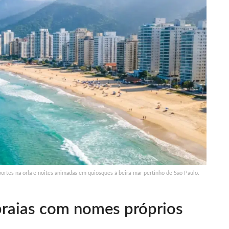
ortes na orla e noites animadas em quiosques à beira-mar pertinho de São Paulo.
praias com nomes próprios