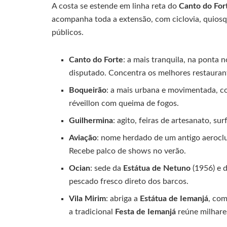
A costa se estende em linha reta do
Canto do For
acompanha toda a extensão, com ciclovia, quiosqu
públicos.
Canto do Forte
: a mais tranquila, na ponta n
disputado. Concentra os melhores restaurant
Boqueirão
: a mais urbana e movimentada, c
réveillon com queima de fogos.
Guilhermina
: agito, feiras de artesanato, su
Aviação
: nome herdado de um antigo aeroclu
Recebe palco de shows no verão.
Ocian
: sede da
Estátua de Netuno
(1956) e 
pescado fresco direto dos barcos.
Vila Mirim
: abriga a
Estátua de Iemanjá
, com
a tradicional
Festa de Iemanjá
reúne milhares