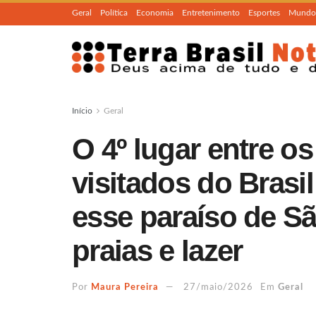
Geral
Política
Economia
Entretenimento
Esportes
Mundo
Início
Geral
O 4º lugar entre o
visitados do Brasi
esse paraíso de Sã
praias e lazer
Por
Maura Pereira
27/maio/2026
Em
Geral