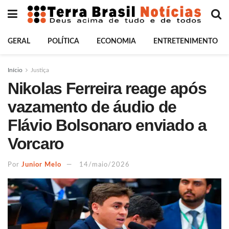
GERAL
POLÍTICA
ECONOMIA
ENTRETENIMENTO
Início
Justiça
Nikolas Ferreira reage após
vazamento de áudio de
Flávio Bolsonaro enviado a
Vorcaro
Por
Junior Melo
14/maio/2026