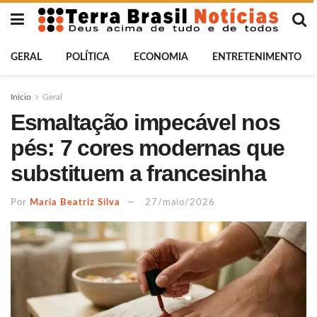
GERAL
POLÍTICA
ECONOMIA
ENTRETENIMENTO
Início
Geral
Esmaltação impecável nos
pés: 7 cores modernas que
substituem a francesinha
Por
Maria Beatriz Silva
27/maio/2026