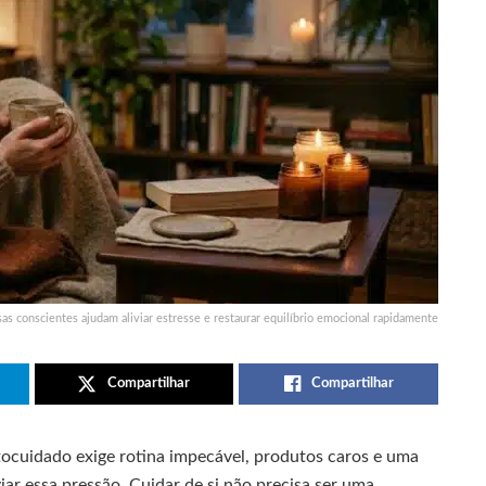
as conscientes ajudam aliviar estresse e restaurar equilíbrio emocional rapidamente
Compartilhar
Compartilhar
tocuidado exige rotina impecável, produtos caros e uma
viar essa pressão. Cuidar de si não precisa ser uma