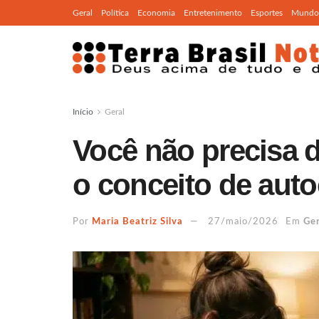
Geral
Política
Economia
Entretenimento
Esportes
Mundo
Início
Geral
Você não precisa d
o conceito de aut
Por
Maria Beatriz Silva
27/maio/2026
Em
Ger