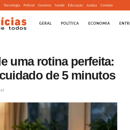
Tecnologia
Policial
Governo
Saúde
Educação
Justiça
Contato
GERAL
POLÍTICA
ECONOMIA
ENTR
e uma rotina perfeita:
ocuidado de 5 minutos
al