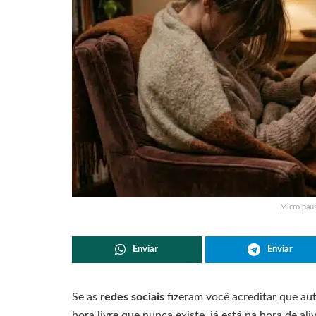
Micro paus
Enviar
Enviar
Se as
redes sociais
fizeram você acreditar que au
hora livre que nunca existe, já está na hora de ali