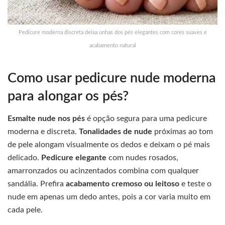
Pedicure moderna discreta deixa unhas dos pés elegantes com cores suaves e
acabamento natural
Como usar pedicure nude moderna
para alongar os pés?
Esmalte nude nos pés
é opção segura para uma pedicure
moderna e discreta.
Tonalidades de nude
próximas ao tom
de pele alongam visualmente os dedos e deixam o pé mais
delicado.
Pedicure elegante
com nudes rosados,
amarronzados ou acinzentados combina com qualquer
sandália. Prefira
acabamento cremoso ou leitoso
e teste o
nude em apenas um dedo antes, pois a cor varia muito em
cada pele.