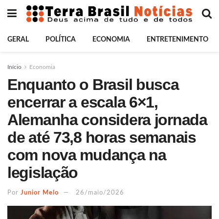
GERAL
POLÍTICA
ECONOMIA
ENTRETENIMENTO
Início
Economia
Enquanto o Brasil busca
encerrar a escala 6×1,
Alemanha considera jornada
de até 73,8 horas semanais
com nova mudança na
legislação
Por
Junior Melo
26/maio/2026