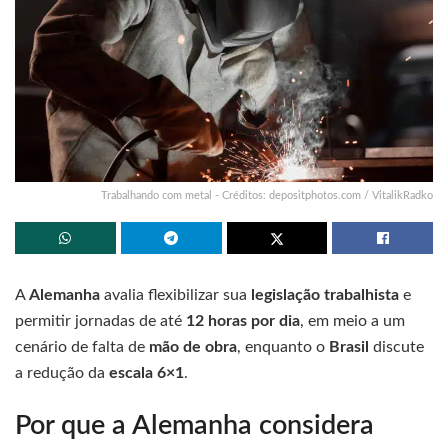
Trabalhando com metal - Créditos: depositphotos.com / VitalikRadko
A
Alemanha
avalia flexibilizar sua
legislação trabalhista
e
permitir jornadas de até
12 horas por dia
, em meio a um
cenário de falta de
mão de obra
, enquanto o
Brasil
discute
a redução da
escala 6×1
.
Por que a Alemanha considera