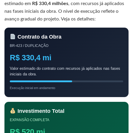
estimado em
R$ 330,4 milhões
, com recursos já aplicados
nas fases iniciais da obra. O nível de execução reflete o
avanço gradual do projeto. Veja os detalhes:
Contrato da Obra
BR-423 / DUPLICAÇÃO
R$ 330,4 mi
Valor estimado do contrato com recursos já aplicados nas fases
iniciais da obra.
Execução inicial em andamento
Investimento Total
EXPANSÃO COMPLETA
R$ 520 mi