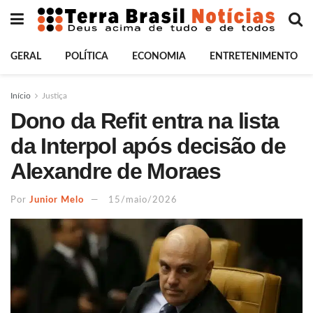
GERAL
POLÍTICA
ECONOMIA
ENTRETENIMENTO
Início
Justiça
Dono da Refit entra na lista
da Interpol após decisão de
Alexandre de Moraes
Por
Junior Melo
15/maio/2026