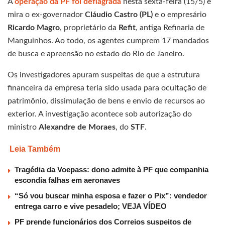
A
operação da PF foi deflagrada
nesta sexta-feira (15/5) e
mira o ex-governador
Cláudio Castro (PL)
e o empresário
Ricardo Magro
, proprietário da
Refit
, antiga Refinaria de
Manguinhos. Ao todo, os agentes cumprem 17 mandados
de busca e apreensão no estado do Rio de Janeiro.
Os investigadores apuram suspeitas de que a estrutura
financeira da empresa teria sido usada para ocultação de
patrimônio, dissimulação de bens e envio de recursos ao
exterior. A investigação acontece sob autorização do
ministro
Alexandre de Moraes
, do
STF
.
Leia Também
Tragédia da Voepass: dono admite à PF que companhia
escondia falhas em aeronaves
“Só vou buscar minha esposa e fazer o Pix”: vendedor
entrega carro e vive pesadelo; VEJA VÍDEO
PF prende funcionários dos Correios suspeitos de