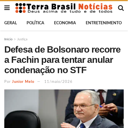
GERAL
POLÍTICA
ECONOMIA
ENTRETENIMENTO
Início
Justiça
Defesa de Bolsonaro recorre
a Fachin para tentar anular
condenação no STF
Por
Junior Melo
11/maio/2026