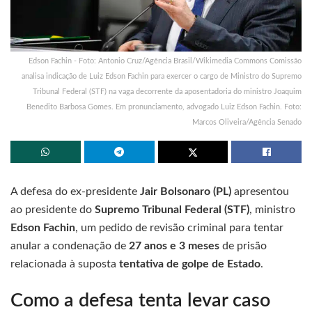
Edson Fachin - Foto: Antonio Cruz/Agência Brasil/Wikimedia Commons Comissão
analisa indicação de Luiz Edson Fachin para exercer o cargo de Ministro do Supremo
Tribunal Federal (STF) na vaga decorrente da aposentadoria do ministro Joaquim
Benedito Barbosa Gomes. Em pronunciamento, advogado Luiz Edson Fachin. Foto:
Marcos Oliveira/Agência Senado
A defesa do ex-presidente
Jair Bolsonaro (PL)
apresentou
ao presidente do
Supremo Tribunal Federal (STF)
, ministro
Edson Fachin
, um pedido de revisão criminal para tentar
anular a condenação de
27 anos e 3 meses
de prisão
relacionada à suposta
tentativa de golpe de Estado
.
Como a defesa tenta levar caso