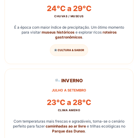
24°C a 29°C
CHUVAS / MUSEUS
É a época com maior índice de precipitação. Um ótimo momento
para visitar
museus históricos
e explorar ricos
roteiros
gastronômicos
.
CULTURA & SABOR
INVERNO
JULHO A SETEMBRO
23°C a 28°C
CLIMA AMENO
Com temperaturas mais frescas e agradáveis, torna-se o cenário
perfeito para fazer
caminhadas ao ar livre
e trilhas ecológicas no
Parque das Dunas
.