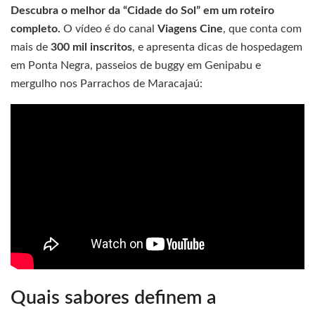
Descubra o melhor da “Cidade do Sol” em um roteiro
completo.
O vídeo é do canal
Viagens Cine
, que conta com
mais de
300 mil inscritos
, e apresenta dicas de hospedagem
em Ponta Negra, passeios de buggy em Genipabu e
mergulho nos Parrachos de Maracajaú:
Quais sabores definem a