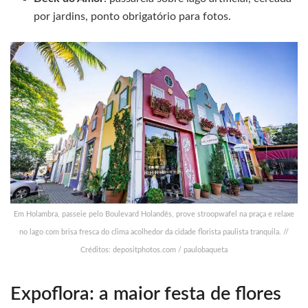
por jardins, ponto obrigatório para fotos.
Em Holambra, passeie pelo Boulevard Holandês, prove stroopwafel na praça e relaxe
no lago com brisa fresca do clima acolhedor da cidade florista paulista tranquila. //
Créditos: depositphotos.com / paulobaqueta
Expoflora: a maior festa de flores