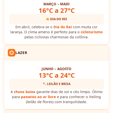
MARÇO – MAIO
16°C a 27°C
DIA DO REI
Em abril, celebra-se o
Dia do Rei
com muita cor
laranja. O clima ameno é perfeito para o
cicloturismo
pelas ciclovias charmosas da colônia.
LAZER
JUNHO – AGOSTO
13°C a 24°C
LEILÃO E BRISA
A
chuva baixa
garante dias de sol e céu limpo. Ótimo
para
passeios ao ar livre
e para conhecer o Veiling
(leilão de flores) com tranquilidade.