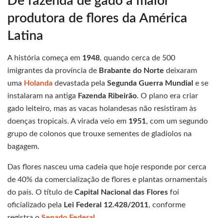
De fazenda de gado a maior
produtora de flores da América
Latina
A história começa em
1948
, quando cerca de 500
imigrantes da província de
Brabante do Norte
deixaram
uma
Holanda
devastada pela
Segunda Guerra Mundial
e se
instalaram na antiga
Fazenda Ribeirão
. O plano era criar
gado leiteiro, mas as vacas holandesas não resistiram às
doenças tropicais. A virada veio em
1951
, com um segundo
grupo de colonos que trouxe sementes de gladíolos na
bagagem.
Das flores nasceu uma cadeia que hoje responde por cerca
de 40% da comercialização de flores e plantas ornamentais
do país. O título de
Capital Nacional das Flores
foi
oficializado pela
Lei Federal 12.428/2011
, conforme
registra o
Senado Federal
.