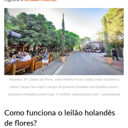
Holambra, SP, Cidade das Flores, exibe Moinho Povos Unidos (maior da América
Latina), Parque Van Gogh e campos de girassóis/lavandas com Expoflora anual e
arquitetura holandesa preservada. // Créditos: depositphotos.com / paulobaqueta
Como funciona o leilão holandês
de flores?