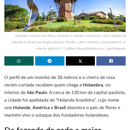
Holambra encanta com flores vibrantes e moinhos charmosos: viva o pedaço da
Holanda no Brasil que inspira passeios floridos, cafés coloniais e paz primaveril no
interior paulista! // Créditos: depositphotos.com / paulobaqueta
O perfil de um moinho de 38 metros e o cheiro de rosa
recém-cortada recebem quem chega a
Holambra
, no
interior de
São Paulo
. A cerca de 130 km da capital paulista,
a cidade foi apelidada de “Holanda brasileira”, cujo nome
une
Holanda
,
América
e
Brasil
abastece o país de flores e
mantém vivo o sotaque dos fundadores holandeses.