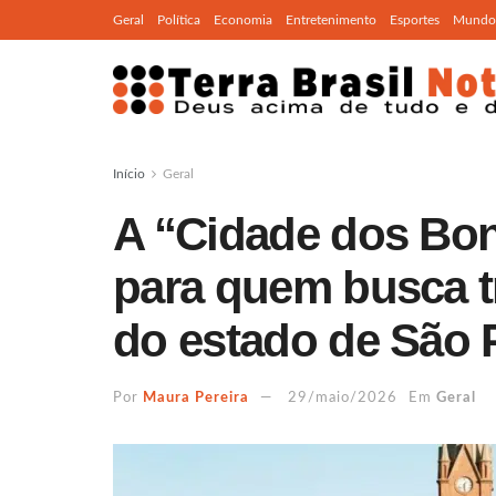
Geral
Política
Economia
Entretenimento
Esportes
Mundo
Início
Geral
A “Cidade dos Bon
para quem busca t
do estado de São 
Por
Maura Pereira
29/maio/2026
Em
Geral