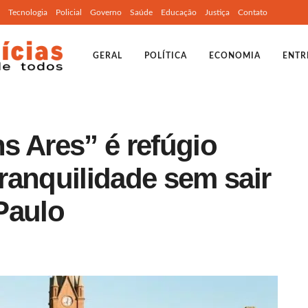
Tecnologia
Policial
Governo
Saúde
Educação
Justiça
Contato
GERAL
POLÍTICA
ECONOMIA
ENTR
s Ares” é refúgio
ranquilidade sem sair
Paulo