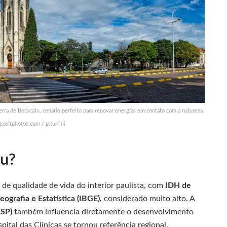
rra de Botucatu, cenário perfeito para renovar energias em contato com a natureza.
epositphotos.com / p.turrini
tu?
de qualidade de vida do interior paulista, com
IDH de
eografia e Estatística (IBGE)
, considerado muito alto. A
ESP)
também influencia diretamente o desenvolvimento
ital das Clínicas se tornou referência regional.