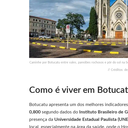
Caminhe por Botucatu entre vales, paredões rochosos e pôr do sol na Se
// Créditos: d
Como é viver em Botuca
Botucatu apresenta um dos melhores indicadores 
0,800
segundo dados do
Instituto Brasileiro de G
presença da
Universidade Estadual Paulista (UN
local, especialmente na área da saúde, onde o Hosp