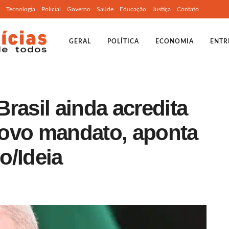
Tecnologia
Policial
Governo
Saúde
Educação
Justiça
Contato
GERAL
POLÍTICA
ECONOMIA
ENTR
rasil ainda acredita
ovo mandato, aponta
o/Ideia