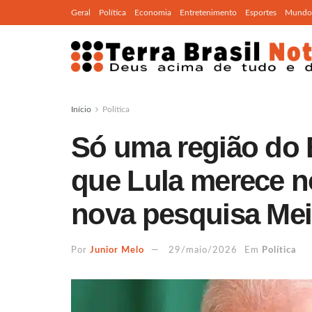
Geral
Política
Economia
Entretenimento
Esportes
Mundo
Início
Política
Só uma região do B
que Lula merece n
nova pesquisa Mei
Por
Junior Melo
29/maio/2026
Em
Política