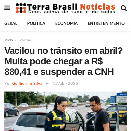
GERAL
POLÍTICA
ECONOMIA
ENTRETENIMENTO
Início
Governo
Vacilou no trânsito em abril?
Multa pode chegar a R$
880,41 e suspender a CNH
Por
Guilherme Silva
17/abr/2026