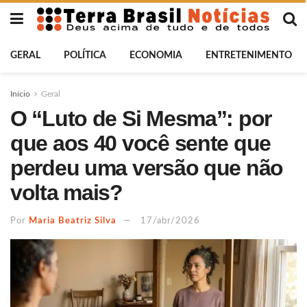
GERAL
POLÍTICA
ECONOMIA
ENTRETENIMENTO
Início
Geral
O “Luto de Si Mesma”: por
que aos 40 você sente que
perdeu uma versão que não
volta mais?
Por
Maria Beatriz Silva
17/abr/2026