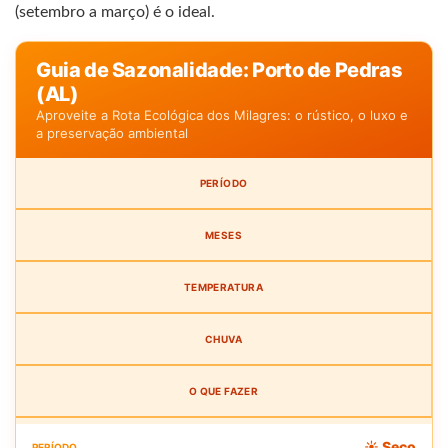
(setembro a março) é o ideal.
Guia de Sazonalidade: Porto de Pedras
(AL)
Aproveite a Rota Ecológica dos Milagres: o rústico, o luxo e
a preservação ambiental
PERÍODO
MESES
TEMPERATURA
CHUVA
O QUE FAZER
☀️ Seco