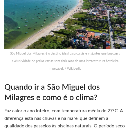
São Miguel dos Milagres é o destino ideal para casais e viajantes que buscam a
exclusividade de praias vazias sem abrir mão de uma infraestrutura hoteleira
impecável. / Wikipedia
Quando ir a São Miguel dos
Milagres e como é o clima?
Faz calor o ano inteiro, com temperatura média de 27°C. A
diferença está nas chuvas e na maré, que definem a
qualidade dos passeios às piscinas naturais. O período seco