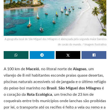
A geografia local de São Miguel dos Milagres é abençoada pela segunda maior barreira
de corais do mundo. / Imagem ilustrativa
A 100 km de
Maceió
, no litoral norte de
Alagoas
, um
vilarejo de 8 mil habitantes esconde praias quase desertas,
piscinas naturais acessíveis só de jangada e o último refúgio
do peixe-boi marinho no
Brasil
.
São Miguel dos Milagres
é
o coração da
Rota Ecológica
, um trecho de 23 km de
coqueirais entre três municípios onde lanchas são proibidas
por lei, o transporte até os recifes é feito a vela ou remo e a