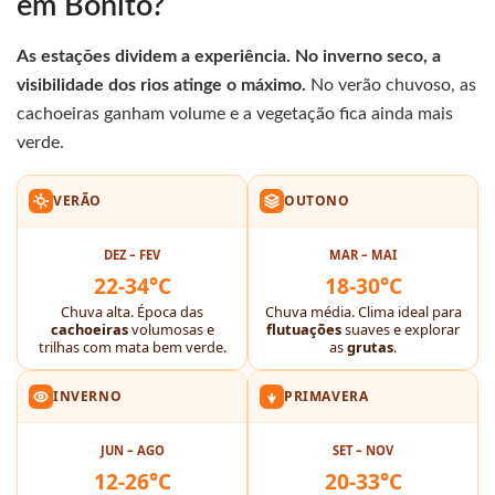
em Bonito?
As estações dividem a experiência. No inverno seco, a
visibilidade dos rios atinge o máximo.
No verão chuvoso, as
cachoeiras ganham volume e a vegetação fica ainda mais
verde.
VERÃO
OUTONO
DEZ – FEV
MAR – MAI
22-34°C
18-30°C
Chuva alta. Época das
Chuva média. Clima ideal para
cachoeiras
volumosas e
flutuações
suaves e explorar
trilhas com mata bem verde.
as
grutas
.
INVERNO
PRIMAVERA
JUN – AGO
SET – NOV
12-26°C
20-33°C