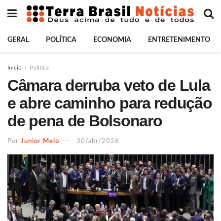
GERAL
POLÍTICA
ECONOMIA
ENTRETENIMENTO
Início
Política
Câmara derruba veto de Lula
e abre caminho para redução
de pena de Bolsonaro
Por
Junior Melo
30/abr/2026