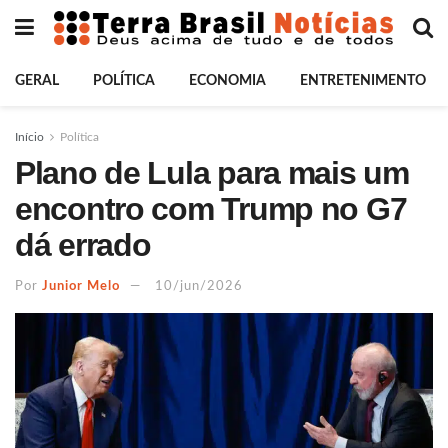
GERAL
POLÍTICA
ECONOMIA
ENTRETENIMENTO
Início
Política
Plano de Lula para mais um
encontro com Trump no G7
dá errado
Por
Junior Melo
10/jun/2026