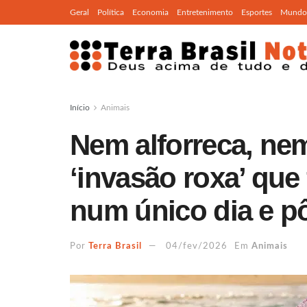
Geral
Política
Economia
Entretenimento
Esportes
Mundo
Início
Animais
Nem alforreca, nem
‘invasão roxa’ que
num único dia e pô
Por
Terra Brasil
04/fev/2026
Em
Animais