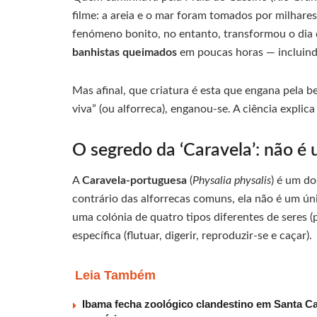
filme: a areia e o mar foram tomados por milhare
fenómeno bonito, no entanto, transformou o dia
banhistas queimados
em poucas horas — incluind
Mas afinal, que criatura é esta que engana pela b
viva” (ou alforreca), enganou-se. A ciência expli
O segredo da ‘Caravela’: não é 
A
Caravela-portuguesa
(
Physalia physalis
) é um do
contrário das alforrecas comuns, ela não é um ú
uma colónia de quatro tipos diferentes de seres 
específica (flutuar, digerir, reproduzir-se e caçar).
Leia Também
Ibama fecha zoológico clandestino em Santa Ca