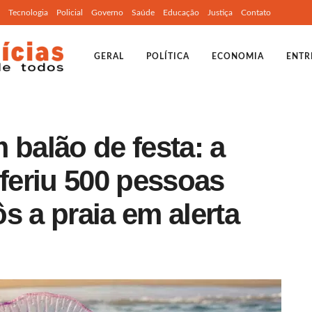
Tecnologia
Policial
Governo
Saúde
Educação
Justiça
Contato
GERAL
POLÍTICA
ECONOMIA
ENTR
 balão de festa: a
 feriu 500 pessoas
s a praia em alerta