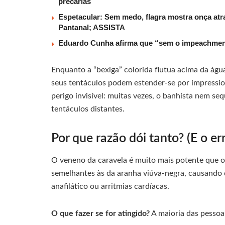
precárias
Espetacular: Sem medo, flagra mostra onça atr
Pantanal; ASSISTA
Eduardo Cunha afirma que “sem o impeachment 
Enquanto a “bexiga” colorida flutua acima da água
seus tentáculos podem estender-se por impressi
perigo invisível: muitas vezes, o banhista nem se
tentáculos distantes.
Por que razão dói tanto? (E o e
O veneno da caravela é muito mais potente que o
semelhantes às da aranha viúva-negra, causando 
anafilático ou arritmias cardíacas.
O que fazer se for atingido?
A maioria das pessoa