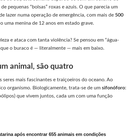
s de pequenas “bolsas” roxas e azuis. O que parecia um
 de lazer numa operação de emergência, com mais de
500
o uma menina de 12 anos em estado grave.
eleza e ataca com tanta violência? Se pensou em “água-
ca que o buraco é — literalmente — mais em baixo.
um animal, são quatro
s seres mais fascinantes e traiçoeiros do oceano. Ao
nico organismo. Biologicamente, trata-se de um
sifonóforo
:
(pólipos) que vivem juntos, cada um com uma função
tarina após encontrar 655 animais em condições