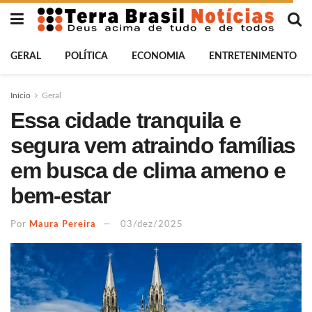
GERAL
POLÍTICA
ECONOMIA
ENTRETENIMENTO
Início
Geral
Essa cidade tranquila e
segura vem atraindo famílias
em busca de clima ameno e
bem-estar
Por
Maura Pereira
03/dez/2025