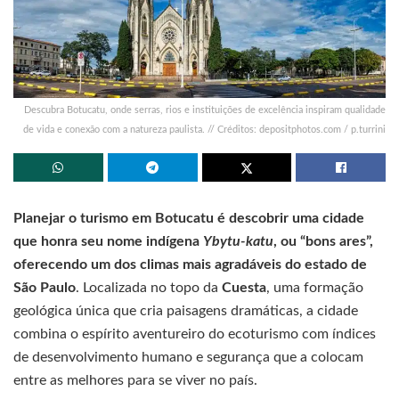
Descubra Botucatu, onde serras, rios e instituições de excelência inspiram qualidade
de vida e conexão com a natureza paulista. // Créditos: depositphotos.com / p.turrini
Planejar o turismo em Botucatu é descobrir uma cidade
que honra seu nome indígena
Ybytu-katu
, ou “bons ares”,
oferecendo um dos climas mais agradáveis do estado de
São Paulo
. Localizada no topo da
Cuesta
, uma formação
geológica única que cria paisagens dramáticas, a cidade
combina o espírito aventureiro do ecoturismo com índices
de desenvolvimento humano e segurança que a colocam
entre as melhores para se viver no país.