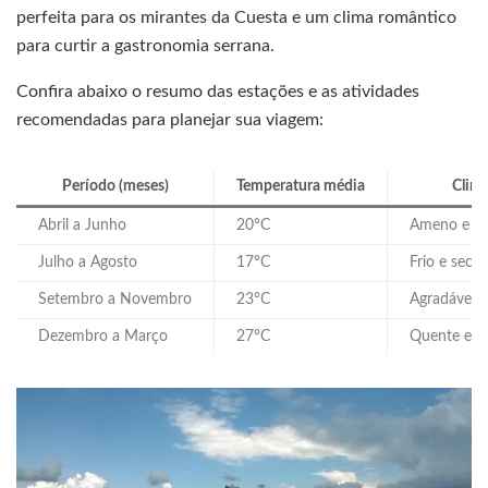
perfeita para os mirantes da Cuesta e um clima romântico
para curtir a gastronomia serrana.
Confira abaixo o resumo das estações e as atividades
recomendadas para planejar sua viagem:
Período (meses)
Temperatura média
Clim
Abril a Junho
20°C
Ameno e s
Julho a Agosto
17°C
Frio e seco
Setembro a Novembro
23°C
Agradável
Dezembro a Março
27°C
Quente e c