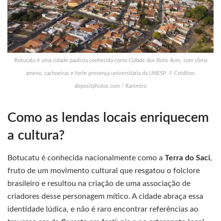
Botucatu é uma cidade paulista conhecida como Cidade dos Bons Ares, com clima
ameno, cachoeiras e forte presença universitária da UNESP. // Créditos:
depositphotos.com / Ranimiro
Como as lendas locais enriquecem
a cultura?
Botucatu é conhecida nacionalmente como a
Terra do Saci
,
fruto de um movimento cultural que resgatou o folclore
brasileiro e resultou na criação de uma associação de
criadores desse personagem mítico. A cidade abraça essa
identidade lúdica, e não é raro encontrar referências ao