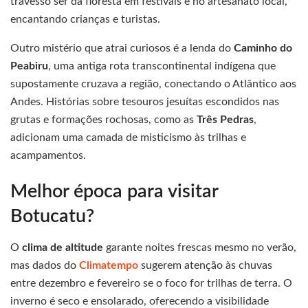
travesso ser da floresta em festivais e no artesanato local,
encantando crianças e turistas.
Outro mistério que atrai curiosos é a lenda do
Caminho do
Peabiru
, uma antiga rota transcontinental indígena que
supostamente cruzava a região, conectando o Atlântico aos
Andes. Histórias sobre tesouros jesuítas escondidos nas
grutas e formações rochosas, como as
Três Pedras
,
adicionam uma camada de misticismo às trilhas e
acampamentos.
Melhor época para visitar
Botucatu?
O
clima de altitude
garante noites frescas mesmo no verão,
mas dados do
Climatempo
sugerem atenção às chuvas
entre dezembro e fevereiro se o foco for trilhas de terra. O
inverno é seco e ensolarado, oferecendo a visibilidade