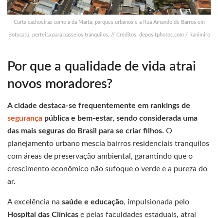
Curta cachoeiras como a da Marta, parques urbanos e a Rua Amando de Barros em
Botucatu, perfeita para passeios tranquilos. // Créditos: depositphotos.com / Ranimiro
Por que a qualidade de vida atrai
novos moradores?
A cidade destaca-se frequentemente em rankings de
segurança
pública e bem-estar, sendo considerada uma
das mais seguras do Brasil para se criar filhos.
O
planejamento urbano mescla bairros residenciais tranquilos
com áreas de preservação ambiental, garantindo que o
crescimento econômico não sufoque o verde e a pureza do
ar.
A excelência na
saúde e educação
, impulsionada pelo
Hospital das Clínicas
e pelas faculdades estaduais, atrai