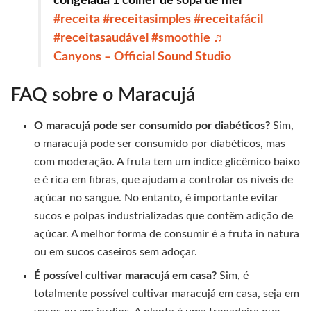
congelada 1 colher de sopa de mel
#receita
#receitasimples
#receitafácil
#receitasaudável
#smoothie
♬
Canyons – Official Sound Studio
FAQ sobre o Maracujá
O maracujá pode ser consumido por diabéticos?
Sim,
o maracujá pode ser consumido por diabéticos, mas
com moderação. A fruta tem um índice glicêmico baixo
e é rica em fibras, que ajudam a controlar os níveis de
açúcar no sangue. No entanto, é importante evitar
sucos e polpas industrializadas que contêm adição de
açúcar. A melhor forma de consumir é a fruta in natura
ou em sucos caseiros sem adoçar.
É possível cultivar maracujá em casa?
Sim, é
totalmente possível cultivar maracujá em casa, seja em