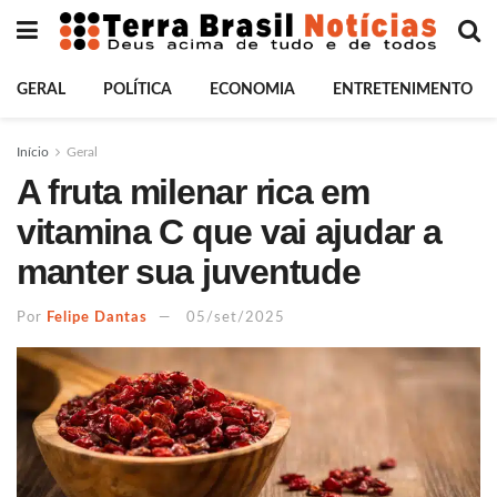
GERAL
POLÍTICA
ECONOMIA
ENTRETENIMENTO
Início
Geral
A fruta milenar rica em
vitamina C que vai ajudar a
manter sua juventude
Por
Felipe Dantas
05/set/2025