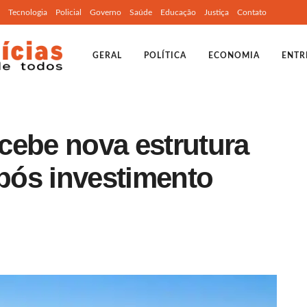
Tecnologia
Policial
Governo
Saúde
Educação
Justiça
Contato
GERAL
POLÍTICA
ECONOMIA
ENTR
cebe nova estrutura
após investimento