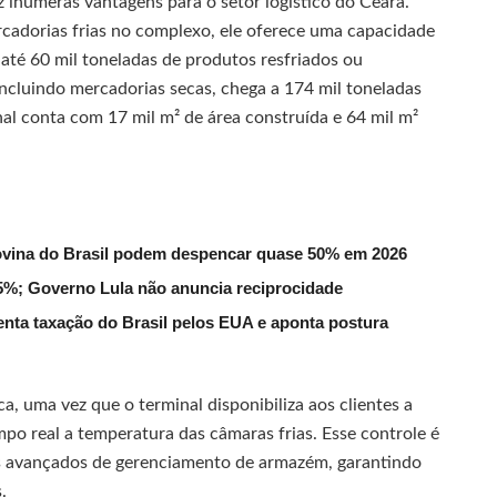
z inúmeras vantagens para o setor logístico do Ceará.
cadorias frias no complexo, ele oferece uma capacidade
até 60 mil toneladas de produtos resfriados ou
ncluindo mercadorias secas, chega a 174 mil toneladas
nal conta com 17 mil m² de área construída e 64 mil m²
ovina do Brasil podem despencar quase 50% em 2026
 55%; Governo Lula não anuncia reciprocidade
enta taxação do Brasil pelos EUA e aponta postura
a, uma vez que o terminal disponibiliza aos clientes a
o real a temperatura das câmaras frias. Esse controle é
res avançados de gerenciamento de armazém, garantindo
.