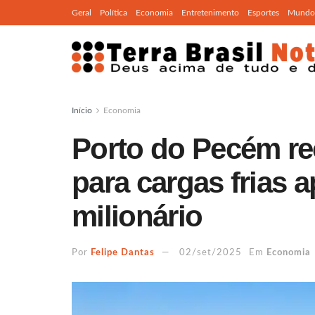
Geral
Política
Economia
Entretenimento
Esportes
Mundo
Início
Economia
Porto do Pecém re
para cargas frias 
milionário
Por
Felipe Dantas
02/set/2025
Em
Economia