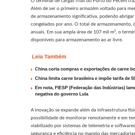
O terminal de cargas frias do Porto do Pecém tra
Além de ser o primeiro armazém voltado para mer
de armazenamento significativa, podendo abrigar 
congelados por ano. O total de armazenamento, i
anuais. Em sua ampla área de 107 mil m², o termi
disponíveis para armazenamento ao ar livre.
Leia Também
China corta compras e exportações de carne b
China limita carne brasileira e impõe tarifa de
Em nota, FIESP (Federação das Indústrias) lam
negativa do governo Lula
A inovação se expande além da infraestrutura físic
possibilidade de monitorar remotamente e em temp
viabilizado por sistemas de telemetria e softwa
segurança e eficiência no manejo das mercadorias