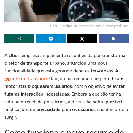
Uber - Créditos: depositphotos.com / itchaz.gmail.com
A
Uber
, empresa amplamente reconhecida por transformar
o setor de
transporte urbano
, anunciou uma nova
funcionalidade que está gerando debates fervorosos. A
gigante do transporte
lançou um recurso que permite aos
motoristas bloquearem usuários
, com o objetivo de
evitar
futuras interações indesejadas
. Embora a decisão tenha
sido bem-recebida por alguns, a discussão sobre possíveis
implicações de
privacidade
para os
usuários
não demorou a
surgir.
Como funciona o novo recurso de