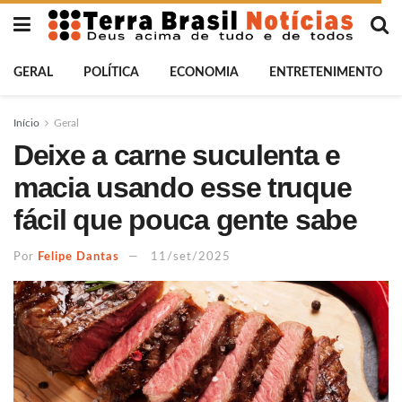
GERAL
POLÍTICA
ECONOMIA
ENTRETENIMENTO
Início
Geral
Deixe a carne suculenta e
macia usando esse truque
fácil que pouca gente sabe
Por
Felipe Dantas
11/set/2025