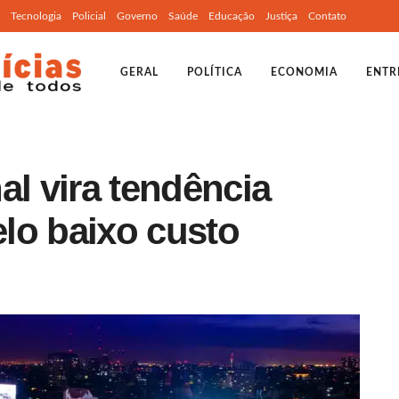
Tecnologia
Policial
Governo
Saúde
Educação
Justiça
Contato
GERAL
POLÍTICA
ECONOMIA
ENTR
al vira tendência
elo baixo custo