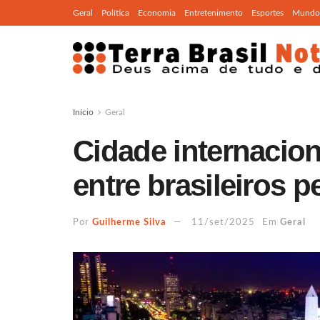
Geral
Política
Economia
Entretenimento
Esportes
Mundo
Início
Geral
Cidade internacion
entre brasileiros p
Por
Guilherme Silva
11/set/2025
Em
Geral