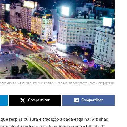
uenos Aires e 9 De Julio Avenue à noite - Créditos: depositphotos.com / diegograndi
Compartilhar
Compartilhar
 que respira cultura e tradição a cada esquina. Vizinhas
or meio do turismo e da identidade compartilhada da