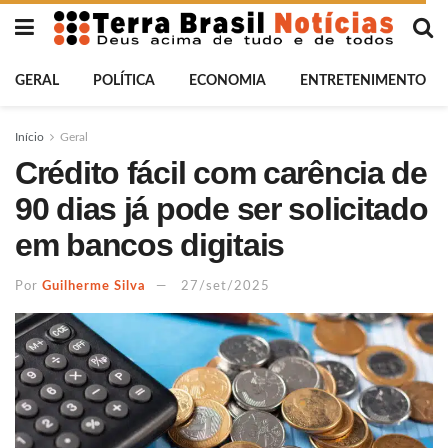
GERAL
POLÍTICA
ECONOMIA
ENTRETENIMENTO
Início
Geral
Crédito fácil com carência de
90 dias já pode ser solicitado
em bancos digitais
Por
Guilherme Silva
27/set/2025