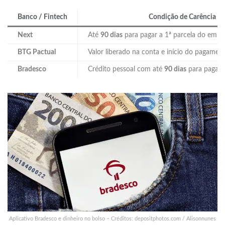
Banco / Fintech
Condição de Carência
Next
Até
90 dias
para pagar a 1ª parcela do empr
BTG Pactual
Valor liberado na conta e início do pagame
Bradesco
Crédito pessoal com até
90 dias
para pagar
Aplicativo Bradesco e dinheiro no bolso – Créditos: depositphotos.com / Alisonnunes