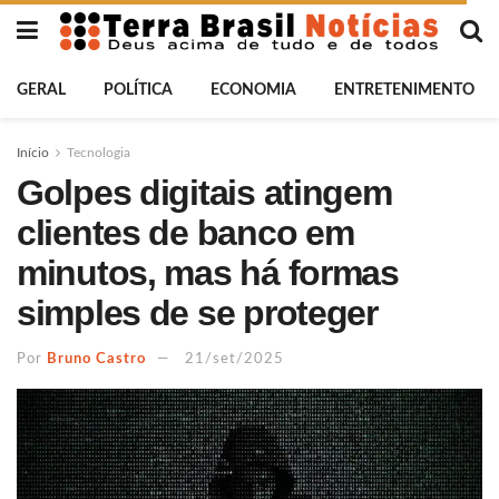
GERAL
POLÍTICA
ECONOMIA
ENTRETENIMENTO
Início
Tecnologia
Golpes digitais atingem
clientes de banco em
minutos, mas há formas
simples de se proteger
Por
Bruno Castro
21/set/2025