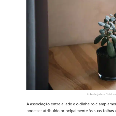
Pote de jade – Crédito
A associação entre a jade e o dinheiro é amplame
pode ser atribuído principalmente às suas folha