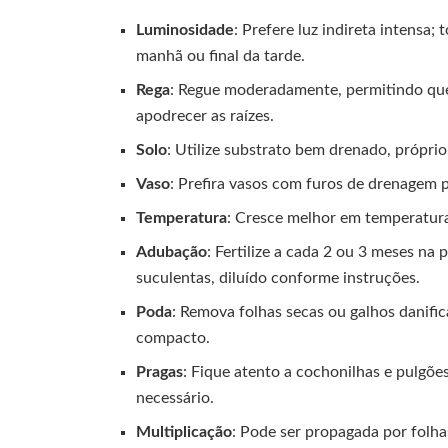
Luminosidade
: Prefere luz indireta intensa;
manhã ou final da tarde.
Rega
: Regue moderadamente, permitindo que 
apodrecer as raízes.
Solo
: Utilize substrato bem drenado, próprio
Vaso
: Prefira vasos com furos de drenagem 
Temperatura
: Cresce melhor em temperatura
Adubação
: Fertilize a cada 2 ou 3 meses na 
suculentas, diluído conforme instruções.
Poda
: Remova folhas secas ou galhos danifi
compacto.
Pragas
: Fique atento a cochonilhas e pulgões
necessário.
Multiplicação
: Pode ser propagada por folha