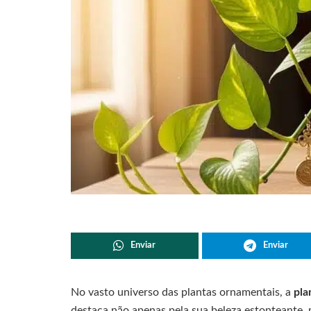
Enviar
Enviar
No vasto universo das plantas ornamentais, a
pla
destaca não apenas pela sua beleza estonteante, 