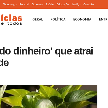
Tecnologia
Policial
Governo
Saúde
Educação
Justiça
Contato
GERAL
POLÍTICA
ECONOMIA
ENTR
do dinheiro’ que atrai
de