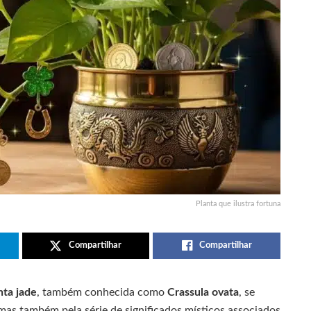
Planta que ilustra fortuna
Compartilhar
Compartilhar
nta jade
, também conhecida como
Crassula ovata
, se
mas também pela série de significados místicos associados