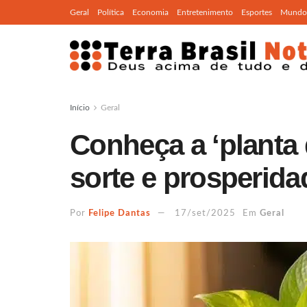
Geral
Política
Economia
Entretenimento
Esportes
Mundo
Início
Geral
Conheça a ‘planta 
sorte e prosperida
Por
Felipe Dantas
17/set/2025
Em
Geral