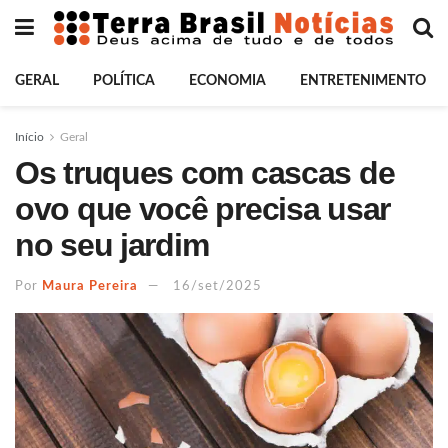
GERAL
POLÍTICA
ECONOMIA
ENTRETENIMENTO
Início
Geral
Os truques com cascas de
ovo que você precisa usar
no seu jardim
Por
Maura Pereira
16/set/2025