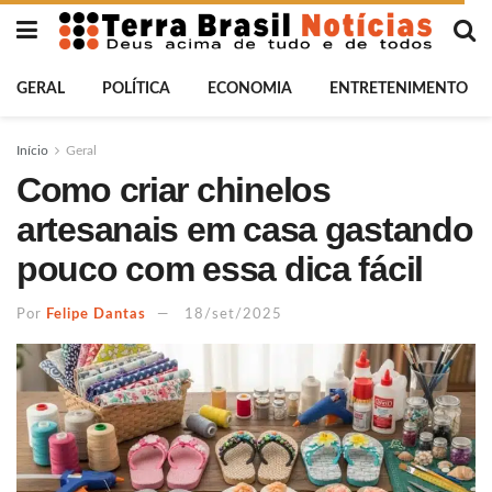
GERAL
POLÍTICA
ECONOMIA
ENTRETENIMENTO
Início
Geral
Como criar chinelos
artesanais em casa gastando
pouco com essa dica fácil
Por
Felipe Dantas
18/set/2025